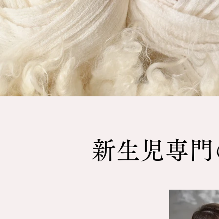
新生児専門