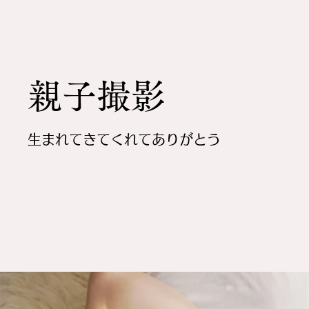
親子撮影
生まれてきてくれてありがとう