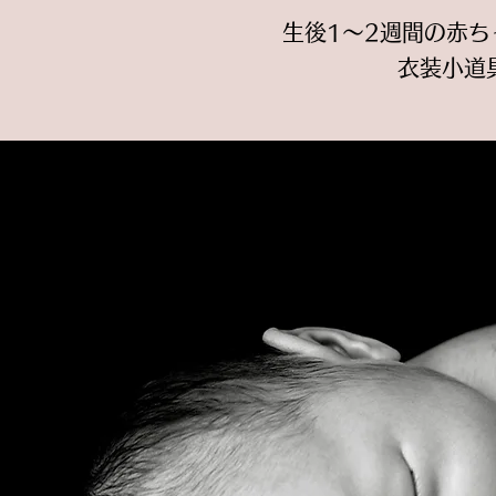
生後1～2週間の赤
衣装小道